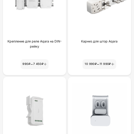
Крепление для реле Aqara на DIN-
Карниз для штор Aqara
рейку
–
–
990₽
7 450₽
10 990₽
11 990₽