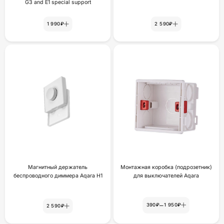
G3 and E1 special support
1 990₽
2 590₽
Магнитный держатель
Монтажная коробка (подрозетник)
беспроводного диммера Aqara H1
для выключателей Aqara
–
390₽
1 950₽
2 590₽