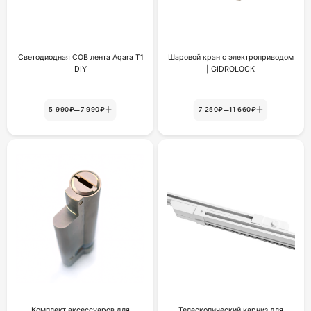
Светодиодная COB лента Aqara T1
Шаровой кран с электроприводом
DIY
| GIDROLOCK
–
–
5 990₽
7 990₽
7 250₽
11 660₽
Комплект аксессуаров для
Телескопический карниз для