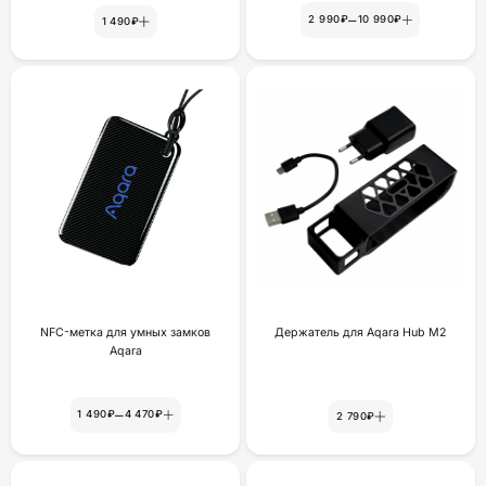
–
2 990₽
10 990₽
1 490₽
NFC-метка для умных замков
Держатель для Aqara Hub M2
Aqara
–
1 490₽
4 470₽
2 790₽