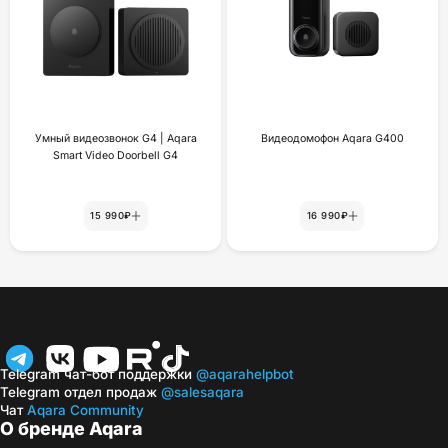
Умный видеозвонок G4 | Aqara
Видеодомофон Aqara G400
Smart Video Doorbell G4
15 990₽
16 990₽
Telegram чат-бот поддержки
@aqarahelpbot
Telegram отдел продаж
@salesaqara
Чат
Aqara Community
О бренде Aqara