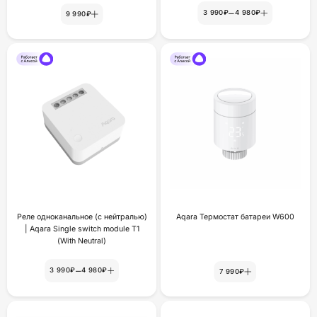
–
3 990₽
4 980₽
9 990₽
Реле одноканальное (с нейтралью)
Aqara Термостат батареи W600
| Aqara Single switch module T1
(With Neutral)
–
3 990₽
4 980₽
7 990₽