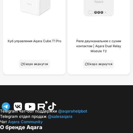
Куб управления Aqara Cube T1 Pro
Реле двухканальное с сухим
контактом | Aqara Dual Relay
Module T2
Скоро вернутся
Скоро вернутся
Telegram чат-бот поддержки
@aqarahelpbot
Telegram отдел продаж
@salesaqara
Чат
Aqara Community
О бренде Aqara