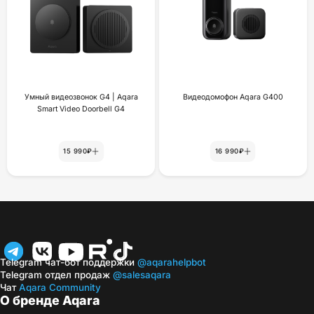
Умный видеозвонок G4 | Aqara
Видеодомофон Aqara G400
Smart Video Doorbell G4
15 990₽
16 990₽
Telegram чат-бот поддержки
@aqarahelpbot
Telegram отдел продаж
@salesaqara
Чат
Aqara Community
О бренде Aqara