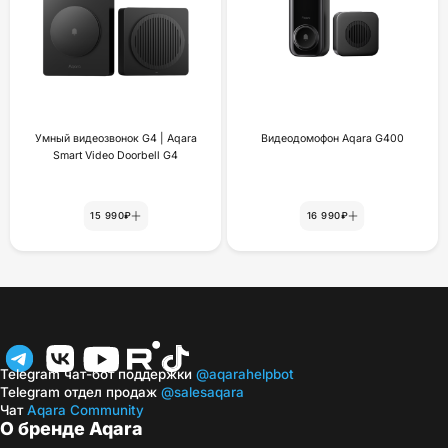
Умный видеозвонок G4 | Aqara
Видеодомофон Aqara G400
Smart Video Doorbell G4
15 990₽
16 990₽
Telegram чат-бот поддержки
@aqarahelpbot
Telegram отдел продаж
@salesaqara
Чат
Aqara Community
О бренде Aqara