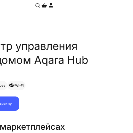
тр управления
омом Aqara Hub
bee
Wi-Fi
корзину
 маркетплейсах