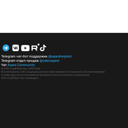
Telegram чат-бот поддержки
@aqarahelpbot
Telegram отдел продаж
@salesaqara
Чат
Aqara Community
© ООО «СофтМастер» 2019–2026
Все материалы сайта защищены авторскими правами. Копирование, воспроизведение
и любое другое использование материалов без письменного разрешения
ООО «СофтМастер» запрещено