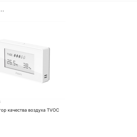
О…
В
ор качества воздуха TVOC