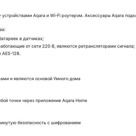
 устройствами Aqara и Wi-Fi роутером. Аксессуары Aqara подк
ва:
атареек в датчиках;
работающие от сети 220 В, являются ретрансляторами сигнала;
 AES-128.
ами и являются основой Умного дома
юбой точки через приложение Aqara Home
двинутую безопасность с шифрованием