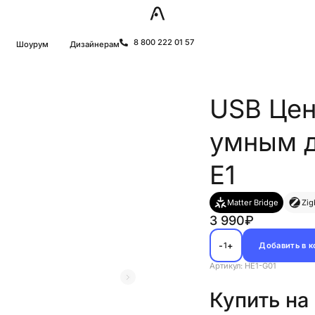
8 800 222 01 57
Шоурум
Дизайнерам
USB Цен
умным д
E1
Matter Bridge
Zig
3 990₽
-
+
Добавить в 
1
Артикул: HE1-G01
Купить на