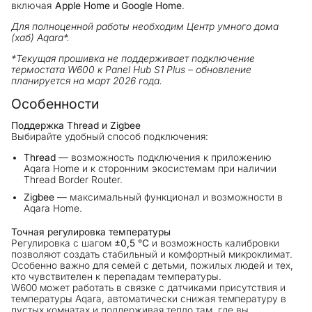
включая
Apple Home и Google Home
.
Для полноценной работы необходим Центр умного дома
(хаб) Aqara*.
*Текущая прошивка не поддерживает подключение
термостата W600 к Panel Hub S1 Plus – обновление
планируется на март 2026 года.
Особенности
Поддержка Thread и Zigbee
Выбирайте удобный способ подключения:
Thread
— возможность подключения к приложению
Aqara Home и к сторонним экосистемам при наличии
Thread Border Router.
Zigbee
— максимальный функционал и возможности в
Aqara Home.
Точная регулировка температуры
Регулировка с шагом
±0,5 °C
и возможность калибровки
позволяют создать стабильный и комфортный микроклимат.
Особенно важно для семей с детьми, пожилых людей и тех,
кто чувствителен к перепадам температуры.
W600 может работать в связке с датчиками присутствия и
температуры Aqara, автоматически снижая температуру в
пустых комнатах и поддерживая тепло там, где вы