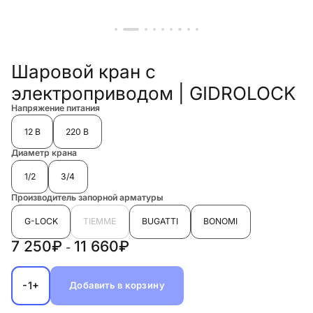
Шаровой кран с
электроприводом | GIDROLOCK
Напряжение питания
12 В
220 В
Диаметр крана
1/2
3/4
Производитель запорной арматуры
G-LOCK
TIEMME
BUGATTI
BONOMI
7 250₽
11 660₽
-
-
+
1
Добавить в корзину