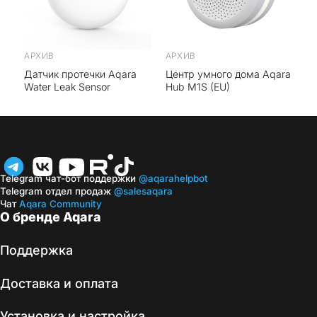
АРХИВ
АРХИВ
Датчик протечки Aqara
Центр умного дома Aqara
Water Leak Sensor
Hub M1S (EU)
Telegram чат-бот поддержки
@aqarahelpbot
Telegram отдел продаж
@salesaqara
Чат
Aqara Community
О бренде Aqara
Поддержка
Доставка и оплата
Установка и настройка