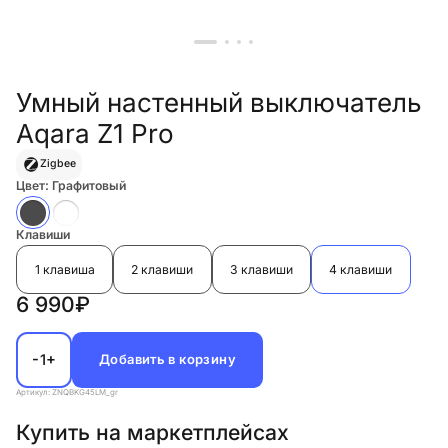
Умный настенный выключатель
Aqara Z1 Pro
Zigbee
Цвет
: Графитовый
Клавиши
1 клавиша
2 клавиши
3 клавиши
4 клавиши
6 990₽
-
+
1
Добавить в корзину
Артикул: ZNQBKG45LM_gr
Купить на маркетплейсах