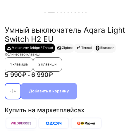
Умный выключатель Aqara Light
Switch H2 EU
Matter over Bridge / Thread
Zigbee
Thread
Bluetooth
Количество клавиш
1 клавиша
2 клавиши
5 990₽
6 990₽
-
-
+
1
Добавить в корзину
Купить на маркетплейсах