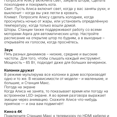
Попросите Алису включить свет, закрыть шторы, сделать
похолоднее и покормить кота.
Свет. Пусть Алиса включит свет, когда у вас заняты руки, и
выключит – когда вы уже легли в кровать.
Климат. Попросите Алису сделать холоднее, когда
проснулись ночью от жары, или установить определённую
температуру, когда только вошли домой.
Шторы. Станции также поддерживают работу со всеми
моторами Aqara для автоматических штор. Настройте
расписание на открытие штор по будням, а в выходные –
открывайте их голосом, когда проснётесь.
Звук
Пять разных динамиков – низкие, средние и высокие
частоты. Для того, чтобы слышать каждый инструмент.
Мощность – 65 Вт, подходит даже для больших вечеринок.
Колонки дружат
В режиме мультирума все колонки в доме воспроизводят
одно и то же. В независимости от модели – и маленькие, и
большие, и Станция Макс.
Погода на экране
Когда Алиса не занята, то показывает время или погоду на
встроенном LED-экране. А во время разговора выражает
эмоции через анимацию. Скажите Алисе что-нибудь
приятное — и она вам подмигнёт!
Кино в 4К
Подключите Станцию Макс к телевизору по HDMI кабелю и