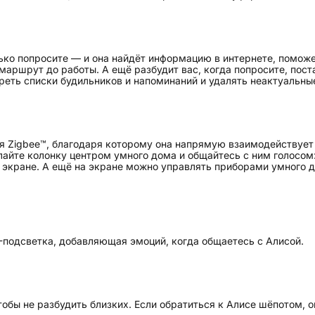
ько попросите — и она найдёт информацию в интернете, поможе
 маршрут до работы. А ещё разбудит вас, когда попросите, пос
реть списки будильников и напоминаний и удалять неактуальны
я Zigbee™, благодаря которому она напрямую взаимодействует
айте колонку центром умного дома и общайтесь с ним голосом
а экране. А ещё на экране можно управлять приборами умного 
-подсветка, добавляющая эмоций, когда общаетесь с Алисой.
бы не разбудить близких. Если обратиться к Алисе шёпотом, он