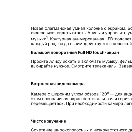
Новая флагманская умная колонка с экраном. Бо
видеосвязи, видеть ответы Алисы и управлять 
1
музыки
. Контурная анимированная LED-подсвет
каждый раз, когда взаимодействуете с колонкой 
Большой поворотный Full HD touch-экран
Просите Алису искать и включать музыку, фильм
выбирайте нужное. Смотрите телеканалы. Задава
Встроенная видеокамера
о
Камера с широким углом обзора 120
— для виде
этом поворачивая экран вертикально или горизо
перемещаетесь. При необходимости камера лег
Чистое звучание
Сочетание широкополосных и низкочастотного д