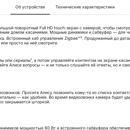
Об устройстве
Технические характеристики
льшой поворотный Full HD touch-экран с камерой, чтобы смотр
умным домом касаниями. Мощные динамики и сабвуфер — для ч
ка. Встроенный хаб управления Zigbee™². Продуманный до дета
или просто на неё смотрите.
ы или сериалы¹, а потом управляйте контентом на экране касан
йте Алисе вопросы — и не только слушайте её ответы, но и смо
озвонков. Просите Алису позвонить кому-то из списка контакто
нтально — как удобнее. Во время видеозвонка камера будет у
ко закрывается шторкой.
инамиков мощностью 60 Вт и встроенного сабвуфера обеспечива