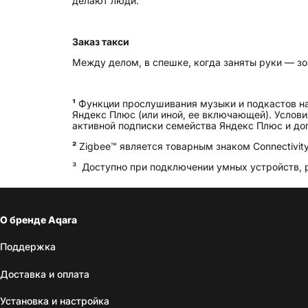
делают люди.
Заказ такси
Между делом, в спешке, когда заняты руки — зов
¹
Функции прослушивания музыки и подкастов на
Яндекс Плюс (или иной, ее включающей). Условия:
активной подписки семейства Яндекс Плюс и доп. оп
²
Zigbee™ является товарным знаком Connectivity 
³ Доступно при подключении умных устройств, ра
О бренде Aqara
Поддержка
Доставка и оплата
Установка и настройка