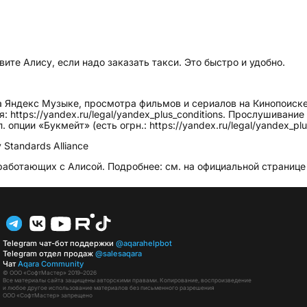
ите Алису, если надо заказать такси. Это быстро и удобно.
 Яндекс Музыке, просмотра фильмов и сериалов на Кинопоиске
 https://yandex.ru/legal/yandex_plus_conditions. Прослушивани
ции «Букмейт» (есть огрн.: https://yandex.ru/legal/yandex_plus_o
Standards Alliance
ботающих с Алисой. Подробнее: см. на официальной странице ht
Telegram чат-бот поддержки
@aqarahelpbot
Telegram отдел продаж
@salesaqara
Чат
Aqara Community
© ООО «СофтМастер» 2019–2026
Все материалы сайта защищены авторскими правами. Копирование, воспроизведение
и любое другое использование материалов без письменного разрешения
ООО «СофтМастер» запрещено