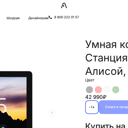
8 800 222 01 57
Шоурум
Дизайнерам
Умная к
Станция
Алисой, 
Цвет
42 990₽
-
+
Скоро в про
1
Купить на