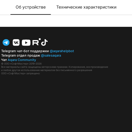
Об устройстве
Технические характеристики
Telegram чат-бот поддержки
@aqarahelpbot
Telegram отдел продаж
@salesaqara
Чат
Aqara Community
© ООО «СофтМастер» 2019–2026
Все материалы сайта защищены авторскими правами. Копирование, воспроизведение
и любое другое использование материалов без письменного разрешения
ООО «СофтМастер» запрещено