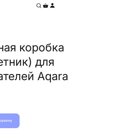
ая коробка
етник) для
телей Aqara
корзину