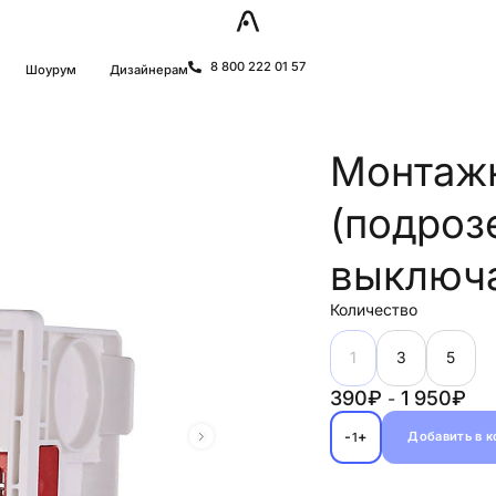
8 800 222 01 57
Шоурум
Дизайнерам
Монтажн
(подроз
выключа
Количество
1
3
5
390₽
1 950₽
-
-
+
Добавить в 
1