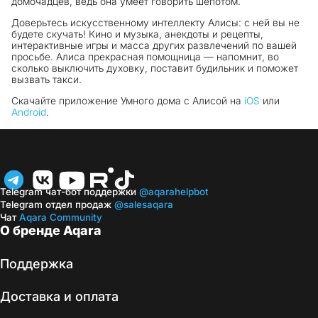
домочадцев, ведь она умеет говорить шёпотом.
Доверьтесь искусственному интеллекту Алисы: с ней вы не
будете скучать! Кино и музыка, анекдоты и рецепты,
интерактивные игры и масса других развлечений по вашей
просьбе. Алиса прекрасная помощница — напомнит, во
сколько выключить духовку, поставит будильник и поможет
вызвать такси.
Скачайте приложение Умного дома с Алисой на
iOS
или
Android
.
Telegram чат-бот поддержки
@aqarahelpbot
Telegram отдел продаж
@salesaqara
Чат
Aqara Community
О бренде Aqara
Поддержка
Доставка и оплата