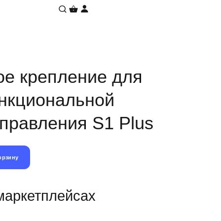
ое крепление для
нкциональной
yпpaвлeния S1 Plus
корзину
 маркетплейсах