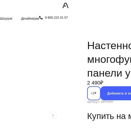
8 800 222 01 57
Шоурум
Дизайнерам
Настенн
многофу
панели 
2 490₽
-
+
Добавить в 
1
Артикул: MPHWH
Купить на