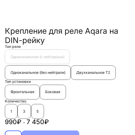
Крепление для реле Aqara на
DIN-рейку
Тип реле
Одноканальное (с нейтралью)
Одноканальное (без нейтрали)
Двухканальное T2
Тип установки
Фронтальная
Боковая
Количество
1
3
5
990₽
7 450₽
-