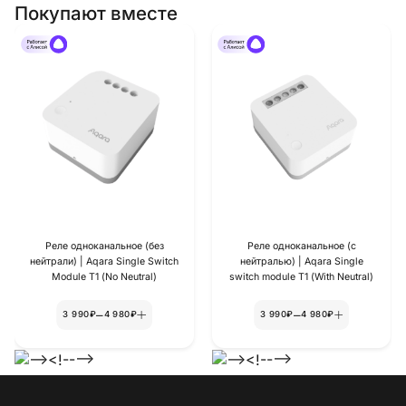
Покупают вместе
Реле одноканальное (без
Реле одноканальное (с
нейтрали) | Aqara Single Switch
нейтралью) | Aqara Single
Module T1 (No Neutral)
switch module T1 (With Neutral)
–
–
3 990₽
4 980₽
3 990₽
4 980₽
-->
-->