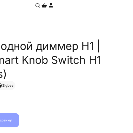
одной диммер Н1 |
mart Knob Switch H1
s)
Zigbee
корзину