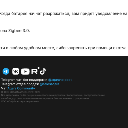
 Когда батарея начнёт разряжаться, вам придёт уведомление на
ола Zigbee 3.0.
ти в любом удобном месте, либо закрепить при помощи скотча 
Telegram чат-бот поддержки
@aqarahelpbot
Telegram отдел продаж
@salesaqara
Чат
Aqara Community
© ООО «СофтМастер» 2019–2026
Все материалы сайта защищены авторскими правами. Копирование, воспроизведение
и любое другое использование материалов без письменного разрешения
ООО «СофтМастер» запрещено