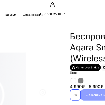
8 800 222 01 57
Шоурум
Дизайнерам
Беспров
Aqara S
(Wireles
Matter over Bridge
Цвет
4 990₽
5 990₽
-
-
+
Добавить в 
1