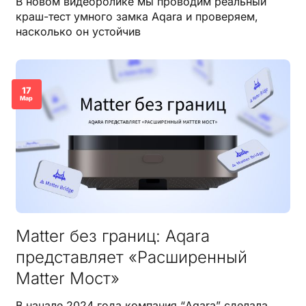
В новом видеоролике мы проводим реальный
краш-тест умного замка Aqara и проверяем,
насколько он устойчив
17
Мар
Matter без границ: Aqara
представляет «Расширенный
Matter Мост»
В начале 2024 года компания “Aqara” сделала