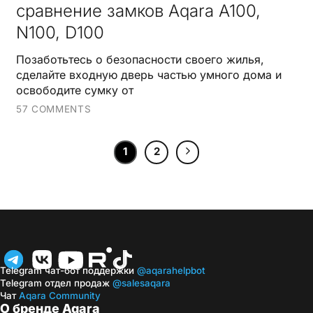
сравнение замков Aqara A100,
N100, D100
Позаботьтесь о безопасности своего жилья,
сделайте входную дверь частью умного дома и
освободите сумку от
57 COMMENTS
1
2
Telegram чат-бот поддержки
@aqarahelpbot
Telegram отдел продаж
@salesaqara
Чат
Aqara Community
О бренде Aqara