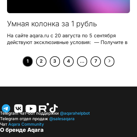
Умная колонка за 1 рубль
На сайте aqara.ru с 20 августа по 5 сентября
действуют эксклюзивные условия: — Получите в
1
2
3
4
…
7
Telegram чат-бот поддержки
@aqarahelpbot
Telegram отдел продаж
@salesaqara
Чат
Aqara Community
О бренде Aqara