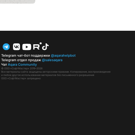
Telegram чат-бот поддержки
@aqarahelpbot
Telegram отдел продаж
@salesaqara
Чат
Aqara Community
© ООО «СофтМастер» 2019–2026
Все материалы сайта защищены авторскими правами. Копирование, воспроизведение
и любое другое использование материалов без письменного разрешения
ООО «СофтМастер» запрещено