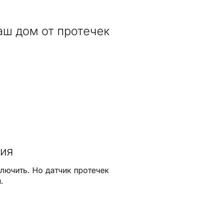
аш дом от протечек
ния
лючить. Но датчик протечек
.