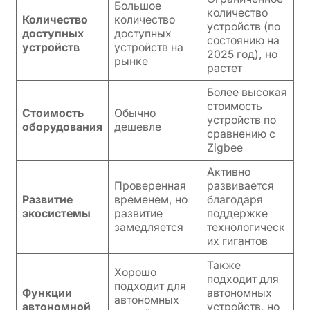
Большое
количество
Количество
количество
устройств (по
доступных
доступных
состоянию на
устройств
устройств на
2025 год), но
рынке
растет
Более высокая
стоимость
Стоимость
Обычно
устройств по
оборудования
дешевле
сравнению с
Zigbee
Активно
Проверенная
развивается
Развитие
временем, но
благодаря
экосистемы
развитие
поддержке
замедляется
технологическ
их гигантов
Также
Хорошо
подходит для
подходит для
Функции
автономных
автономных
автономной
устройств, но