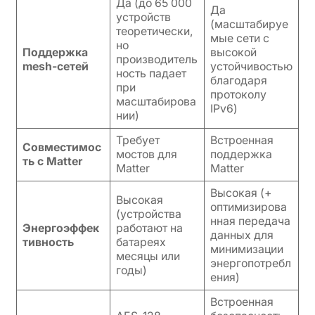
Да (до 65 000
Да
устройств
(масштабируе
теоретически,
мые сети с
но
Поддержка
высокой
производитель
mesh-сетей
устойчивостью
ность падает
благодаря
при
протоколу
масштабирова
IPv6)
нии)
Требует
Встроенная
Совместимос
мостов для
поддержка
ть с Matter
Matter
Matter
Высокая (+
Высокая
оптимизирова
(устройства
нная передача
Энергоэффек
работают на
данных для
тивность
батареях
минимизации
месяцы или
энергопотребл
годы)
ения)
Встроенная