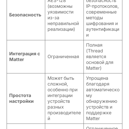
AES-128
безопасность
(возможны
IP-протоколов,
уязвимости
современные
Безопасность
из-за
методы
неправильной
шифрования и
реализации)
аутентификаци
и
Полная
(Thread
Интеграция с
Ограниченная
является
Matter
основой для
Matter)
Может быть
Упрощена
сложной,
благодаря
особенно при
автоматическо
Простота
интеграции
му
настройки
устройств
обнаружению
разных
устройств и
производителе
поддержке
й
Matter
Ограниченное