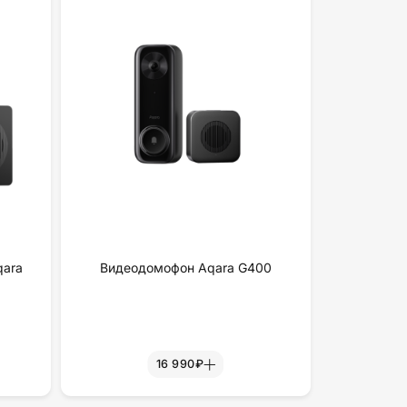
qara
Видеодомофон Aqara G400
16 990₽