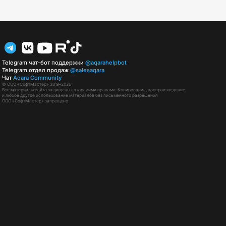
Telegram чат-бот поддержки
@aqarahelpbot
Telegram отдел продаж
@salesaqara
Чат
Aqara Community
© ООО «СофтМастер» 2019–2026
Все материалы сайта защищены авторскими правами. Копирование, воспроизведение
и любое другое использование материалов без письменного разрешения
ООО «СофтМастер» запрещено