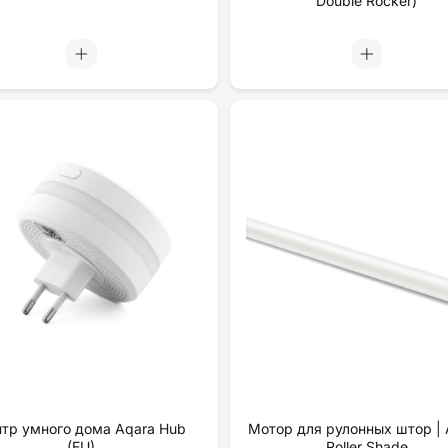
Double Rocker)
тр умного дома Aqara Hub
Мотор для рулонных штор | 
(EU)
Roller Shade