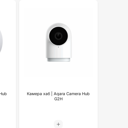
 Hub
Камера хаб | Aqara Camera Hub
G2H