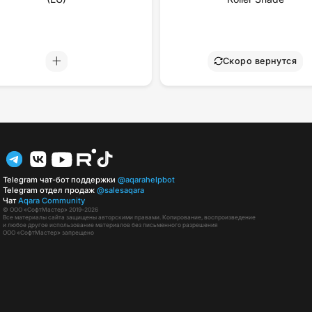
Скоро вернутся
Telegram чат-бот поддержки
@aqarahelpbot
Telegram отдел продаж
@salesaqara
Чат
Aqara Community
© ООО «СофтМастер» 2019–2026
Все материалы сайта защищены авторскими правами. Копирование, воспроизведение
и любое другое использование материалов без письменного разрешения
ООО «СофтМастер» запрещено