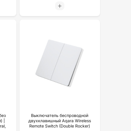
без
Выключатель беспроводной
) |
двухклавишный Aqara Wireless
al,
Remote Switch (Double Rocker)