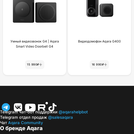
Умный видеозвонок G4 | Aqara
Видеодомофон Aqara G400
Smart Video Doorbell G4
15 990₽
16 990₽
Telegram чат-бот поддержки
@aqarahelpbot
Telegram отдел продаж
@salesaqara
Чат
Aqara Community
О бренде Aqara