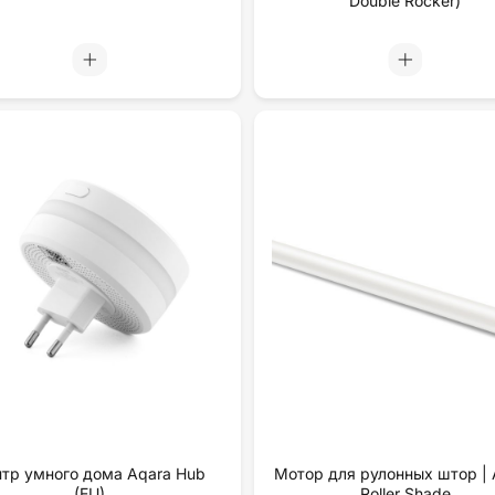
Double Rocker)
тр умного дома Aqara Hub
Мотор для рулонных штор | 
(EU)
Roller Shade