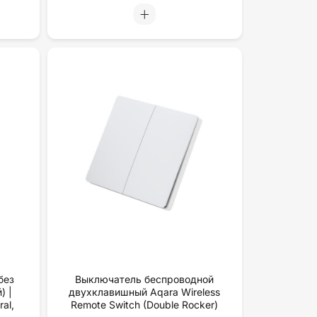
без
Выключатель беспроводной
) |
двухклавишный Aqara Wireless
al,
Remote Switch (Double Rocker)