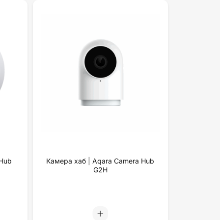
 Hub
Камера хаб | Aqara Camera Hub
G2H