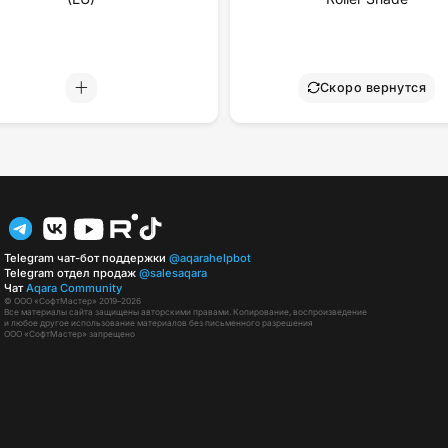
Скоро вернутся
Telegram чат-бот поддержки
@aqarahelpbot
Telegram отдел продаж
@salesaqara
Чат
Aqara Community
© ООО «СофтМастер» 2019–2026
Все материалы сайта защищены авторскими правами. Копирование, воспроизведение
и любое другое использование материалов без письменного разрешения
ООО «СофтМастер» запрещено