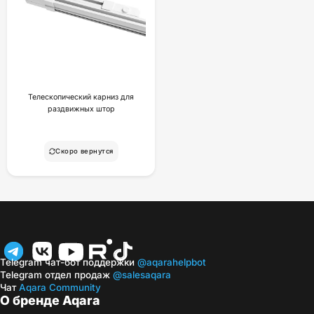
Телескопический карниз для
раздвижных штор
Скоро вернутся
Telegram чат-бот поддержки
@aqarahelpbot
Telegram отдел продаж
@salesaqara
Чат
Aqara Community
О бренде Aqara