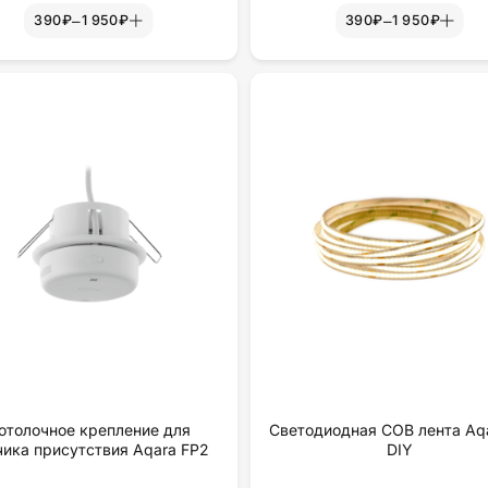
–
–
390₽
1 950₽
390₽
1 950₽
отолочное крепление для
Светодиодная COB лента Aqa
чика присутствия Aqara FP2
DIY