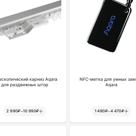
ескопический карниз Aqara
NFC-метка для умных зам
для раздвижных штор
Aqara
–
–
2 990₽
10 990₽
1 490₽
4 470₽