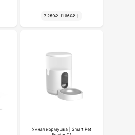
–
7 250₽
11 660₽
а
Умная кормушка | Smart Pet
Feeder C1