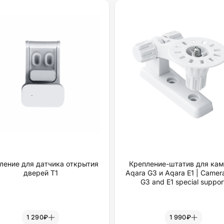
ление для датчика открытия
Крепление-штатив для ка
дверей Т1
Aqara G3 и Aqara E1 | Camer
G3 and E1 special suppor
1 290₽
1 990₽