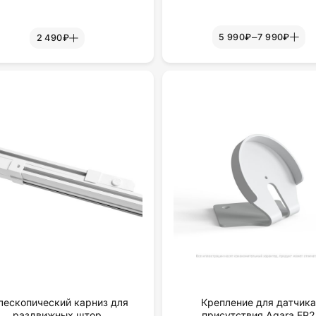
–
5 990₽
7 990₽
2 490₽
лескопический карниз для
Крепление для датчик
раздвижных штор
присутствия Aqara FP2