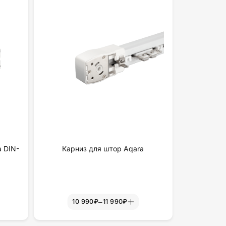
а DIN-
Карниз для штор Aqara
–
10 990₽
11 990₽