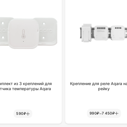
мплект из 3 креплений для
Крепление для реле Aqara н
тчика температуры Aqara
рейку
–
990₽
7 450₽
590₽