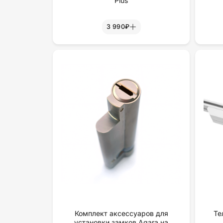
Plus
3 990₽
Комплект аксессуаров для
Те
установки замков Aqara на