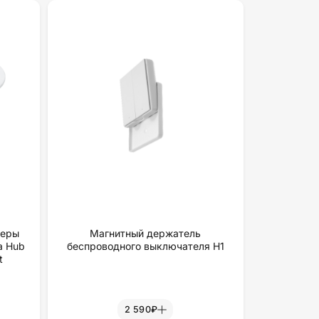
меры
Магнитный держатель
a Hub
беспроводного выключателя H1
t
2 590₽