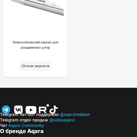
Телескопический карниз для
раздвижных штор
Скоро вернутся
Telegram чат-бот поддержки
@aqarahelpbot
Telegram отдел продаж
@salesaqara
Чат
Aqara Community
О бренде Aqara