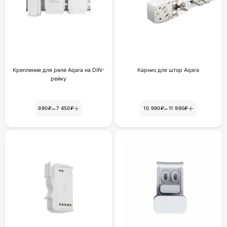
Крепление для реле Aqara на DIN-
Карниз для штор Aqara
рейку
–
–
990₽
7 450₽
10 990₽
11 990₽