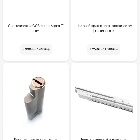
Светодиодная COB лента Aqara T1
Шаровой кран с электроприводом
DIY
| GIDROLOCK
–
–
5 990₽
7 990₽
7 250₽
11 660₽
Комплект аксессуаров для
Телескопический карниз для