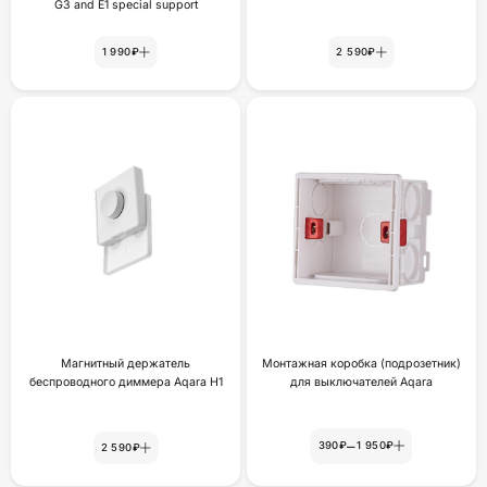
G3 and E1 special support
1 990₽
2 590₽
Магнитный держатель
Монтажная коробка (подрозетник)
беспроводного диммера Aqara H1
для выключателей Aqara
–
390₽
1 950₽
2 590₽