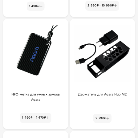
–
2 990₽
10 990₽
1 490₽
NFC-метка для умных замков
Держатель для Aqara Hub M2
Aqara
–
1 490₽
4 470₽
2 790₽