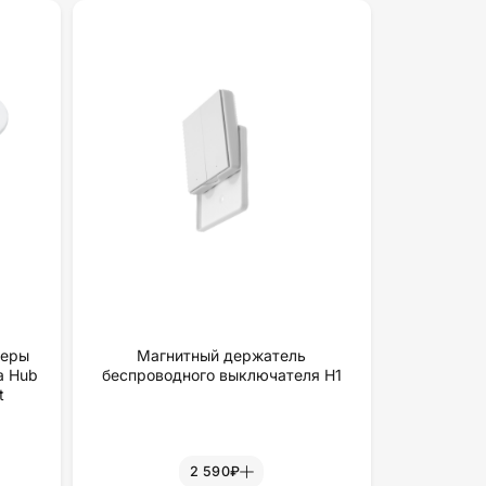
меры
Магнитный держатель
a Hub
беспроводного выключателя H1
t
2 590₽