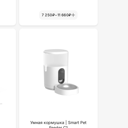
–
7 250₽
11 660₽
а
Умная кормушка | Smart Pet
Feeder C1