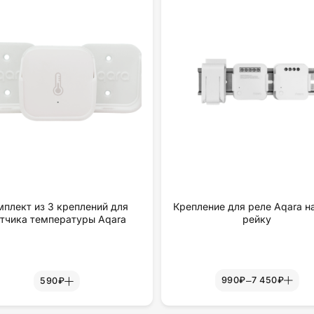
мплект из 3 креплений для
Крепление для реле Aqara н
тчика температуры Aqara
рейку
–
990₽
7 450₽
590₽