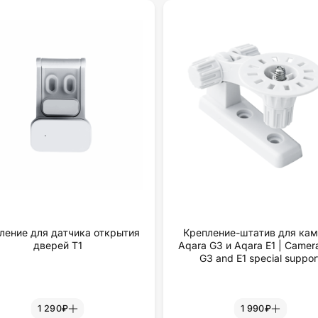
ление для датчика открытия
Крепление-штатив для ка
дверей Т1
Aqara G3 и Aqara E1 | Camer
G3 and E1 special suppor
1 290₽
1 990₽