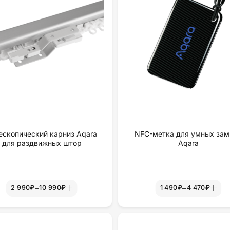
ескопический карниз Aqara
NFC-метка для умных зам
для раздвижных штор
Aqara
–
–
2 990₽
10 990₽
1 490₽
4 470₽