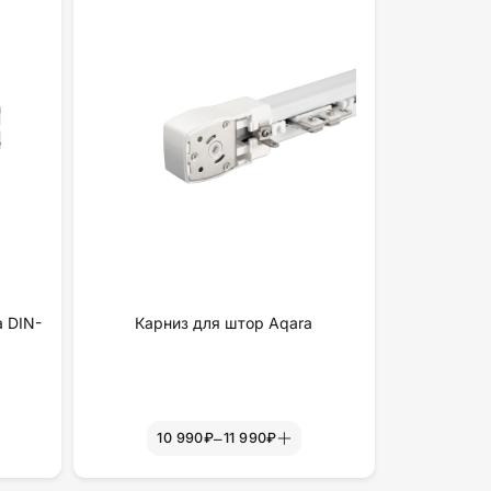
а DIN-
Карниз для штор Aqara
–
10 990₽
11 990₽