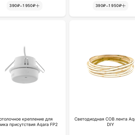
–
–
390₽
1 950₽
390₽
1 950₽
отолочное крепление для
Светодиодная COB лента Aqa
чика присутствия Aqara FP2
DIY