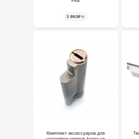
Plus
3 990₽
Комплект аксессуаров для
Те
установки замков Aqara на