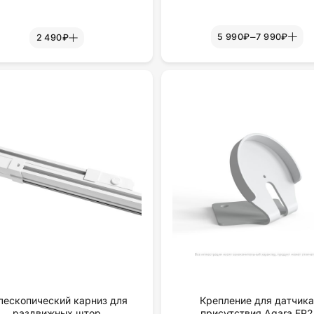
–
5 990₽
7 990₽
2 490₽
лескопический карниз для
Крепление для датчик
раздвижных штор
присутствия Aqara FP2