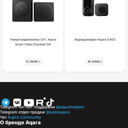
Умный видеозвонок G4 | Aqara
Видеодомофон Aqara G400
Smart Video Doorbell G4
15 990₽
16 990₽
Telegram чат-бот поддержки
@aqarahelpbot
Telegram отдел продаж
@salesaqara
Чат
Aqara Community
О бренде Aqara