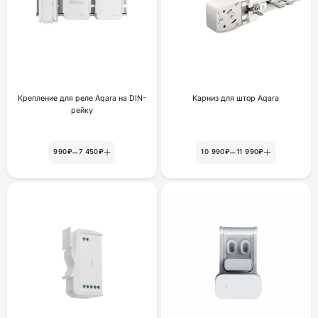
Крепление для реле Aqara на DIN-
Карниз для штор Aqara
рейку
–
–
990₽
7 450₽
10 990₽
11 990₽