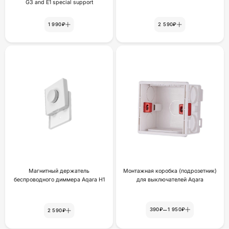
G3 and E1 special support
1 990₽
2 590₽
Магнитный держатель
Монтажная коробка (подрозетник)
беспроводного диммера Aqara H1
для выключателей Aqara
–
390₽
1 950₽
2 590₽