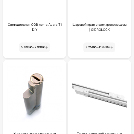
Светодиодная COB лента Aqara T1
Шаровой кран с электроприводом
DIY
| GIDROLOCK
–
–
5 990₽
7 990₽
7 250₽
11 660₽
Комплект аксессуаров для
Телескопический карниз для