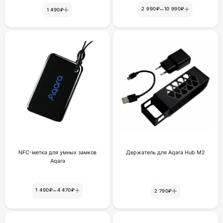
–
2 990₽
10 990₽
1 490₽
NFC-метка для умных замков
Держатель для Aqara Hub M2
Aqara
–
1 490₽
4 470₽
2 790₽