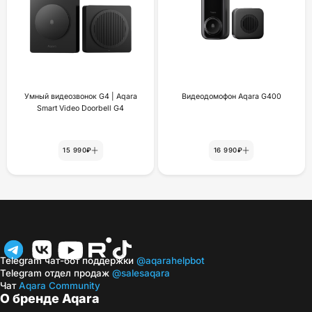
Умный видеозвонок G4 | Aqara
Видеодомофон Aqara G400
Smart Video Doorbell G4
15 990₽
16 990₽
Telegram чат-бот поддержки
@aqarahelpbot
Telegram отдел продаж
@salesaqara
Чат
Aqara Community
О бренде Aqara