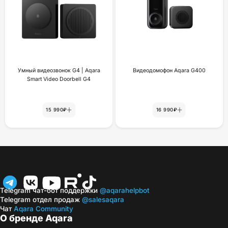
Умный видеозвонок G4 | Aqara
Видеодомофон Aqara G400
Smart Video Doorbell G4
15 990₽
16 990₽
Telegram чат-бот поддержки
@aqarahelpbot
Telegram отдел продаж
@salesaqara
Чат
Aqara Community
О бренде Aqara