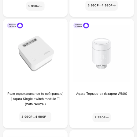
–
3 990₽
4 980₽
9 990₽
Реле одноканальное (с нейтралью)
Aqara Термостат батареи W600
| Aqara Single switch module T1
(With Neutral)
–
3 990₽
4 980₽
7 990₽