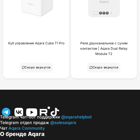
Куб управления Aqara Cube T1 Pro
Реле двухканальное с сухим
контактом | Aqara Dual Relay
Module T2
Скоро вернутся
Скоро вернутся
Telegram чат-бот поддержки
@aqarahelpbot
Telegram отдел продаж
@salesaqara
Чат
Aqara Community
О бренде Aqara