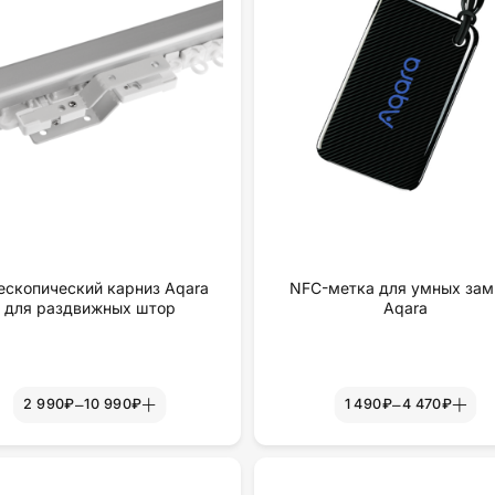
ескопический карниз Aqara
NFC-метка для умных зам
для раздвижных штор
Aqara
–
–
2 990₽
10 990₽
1 490₽
4 470₽