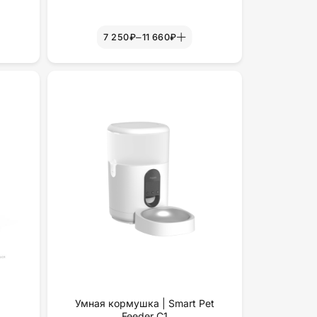
–
7 250₽
11 660₽
а
Умная кормушка | Smart Pet
Feeder C1