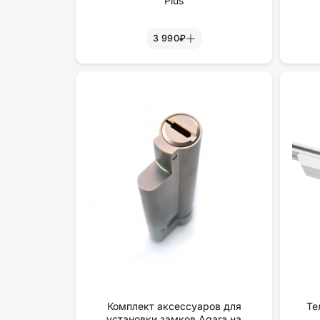
Plus
3 990₽
Комплект аксессуаров для
Те
установки замков Aqara на