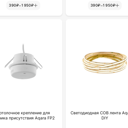
–
–
390₽
1 950₽
390₽
1 950₽
отолочное крепление для
Светодиодная COB лента Aqa
чика присутствия Aqara FP2
DIY