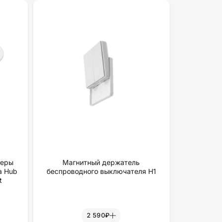
меры
Магнитный держатель
a Hub
беспроводного выключателя H1
t
2 590₽