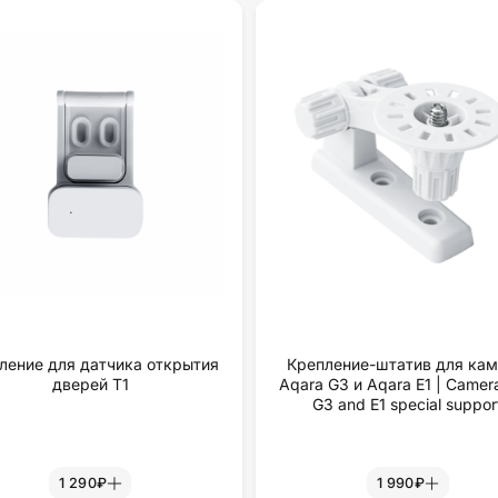
ление для датчика открытия
Крепление-штатив для ка
дверей Т1
Aqara G3 и Aqara E1 | Camer
G3 and E1 special suppor
1 290₽
1 990₽