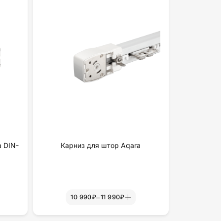
а DIN-
Карниз для штор Aqara
–
10 990₽
11 990₽