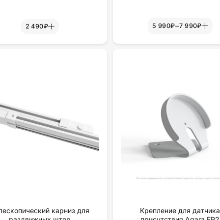
–
5 990₽
7 990₽
2 490₽
лескопический карниз для
Крепление для датчик
раздвижных штор
присутствия Aqara FP2