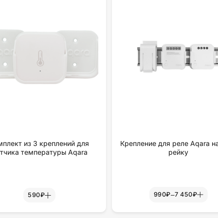
мплект из 3 креплений для
Крепление для реле Aqara н
тчика температуры Aqara
рейку
–
990₽
7 450₽
590₽