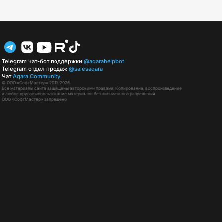
Telegram чат-бот поддержки
@aqarahelpbot
Telegram отдел продаж
@salesaqara
Чат
Aqara Community
© ООО «СофтМастер» 2019–2026
Все материалы сайта защищены авторскими правами. Копирование, воспроизведение
и любое другое использование материалов без письменного разрешения
ООО «СофтМастер» запрещено