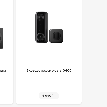
qara
Видеодомофон Aqara G400
16 990₽