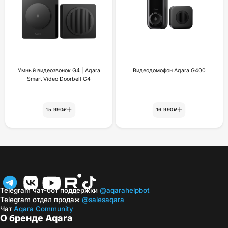
Умный видеозвонок G4 | Aqara
Видеодомофон Aqara G400
Smart Video Doorbell G4
15 990₽
16 990₽
Telegram чат-бот поддержки
@aqarahelpbot
Telegram отдел продаж
@salesaqara
Чат
Aqara Community
О бренде Aqara