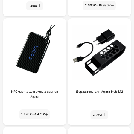
–
2 990₽
10 990₽
1 490₽
NFC-метка для умных замков
Держатель для Aqara Hub M2
Aqara
–
1 490₽
4 470₽
2 790₽