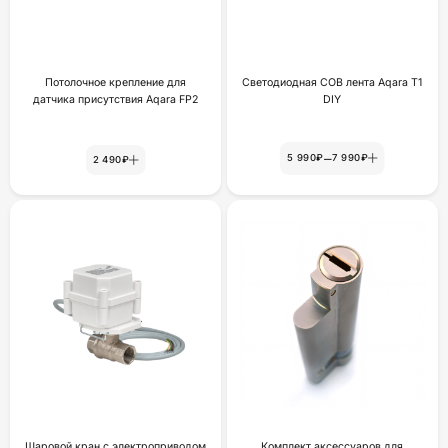
Потолочное крепление для
Светодиодная COB лента Aqara T1
датчика присутствия Aqara FP2
DIY
–
5 990₽
7 990₽
2 490₽
Шаровой кран с электроприводом
Комплект аксессуаров для