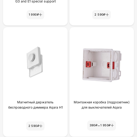
G3 and E1 special support
1 990₽
2 590₽
Магнитный держатель
Монтажная коробка (подрозетник)
беспроводного диммера Aqara H1
для выключателей Aqara
–
390₽
1 950₽
2 590₽