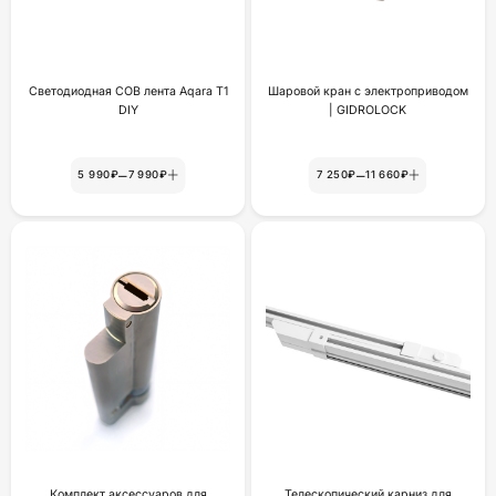
Светодиодная COB лента Aqara T1
Шаровой кран с электроприводом
DIY
| GIDROLOCK
–
–
5 990₽
7 990₽
7 250₽
11 660₽
Комплект аксессуаров для
Телескопический карниз для