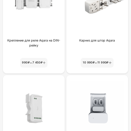
Крепление для реле Aqara на DIN-
Карниз для штор Aqara
рейку
–
–
990₽
7 450₽
10 990₽
11 990₽