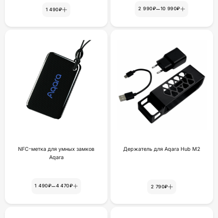
–
2 990₽
10 990₽
1 490₽
NFC-метка для умных замков
Держатель для Aqara Hub M2
Aqara
–
1 490₽
4 470₽
2 790₽