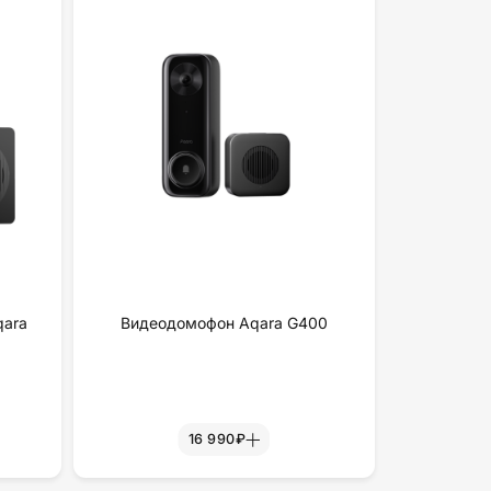
qara
Видеодомофон Aqara G400
16 990₽