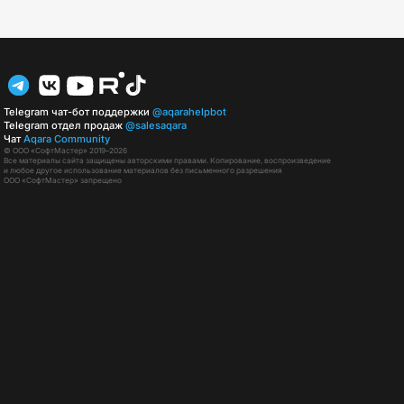
Telegram чат-бот поддержки
@aqarahelpbot
Telegram отдел продаж
@salesaqara
Чат
Aqara Community
© ООО «СофтМастер» 2019–2026
Все материалы сайта защищены авторскими правами. Копирование, воспроизведение
и любое другое использование материалов без письменного разрешения
ООО «СофтМастер» запрещено