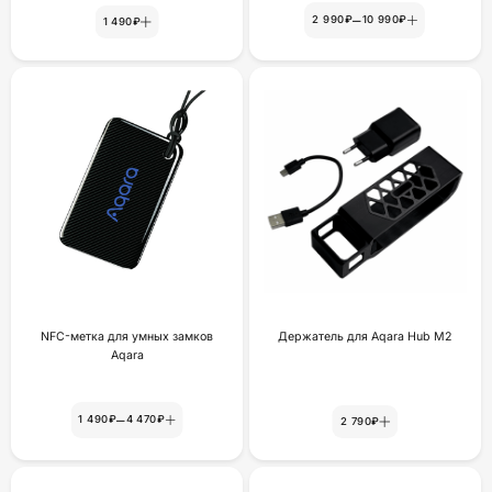
–
2 990₽
10 990₽
1 490₽
NFC-метка для умных замков
Держатель для Aqara Hub M2
Aqara
–
1 490₽
4 470₽
2 790₽