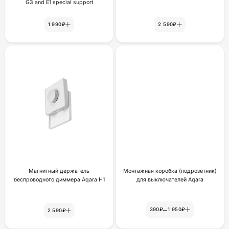
G3 and E1 special support
1 990₽
2 590₽
Магнитный держатель
Монтажная коробка (подрозетник)
беспроводного диммера Aqara H1
для выключателей Aqara
–
390₽
1 950₽
2 590₽