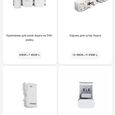
Крепление для реле Aqara на DIN-
Карниз для штор Aqara
рейку
–
–
990₽
7 450₽
10 990₽
11 990₽