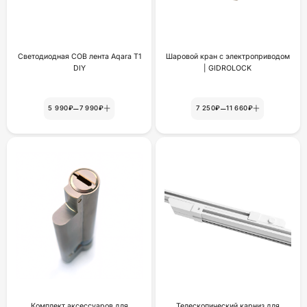
Светодиодная COB лента Aqara T1
Шаровой кран с электроприводом
DIY
| GIDROLOCK
–
–
5 990₽
7 990₽
7 250₽
11 660₽
Комплект аксессуаров для
Телескопический карниз для