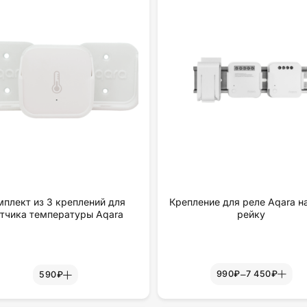
мплект из 3 креплений для
Крепление для реле Aqara н
тчика температуры Aqara
рейку
–
990₽
7 450₽
590₽