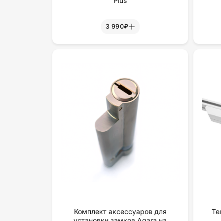
Plus
3 990₽
Комплект аксессуаров для
Те
установки замков Aqara на