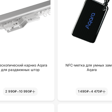
ескопический карниз Aqara
NFC-метка для умных зам
для раздвижных штор
Aqara
–
–
2 990₽
10 990₽
1 490₽
4 470₽