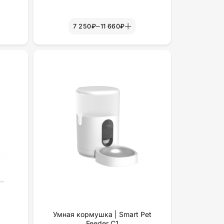
–
7 250₽
11 660₽
а
Умная кормушка | Smart Pet
Feeder C1