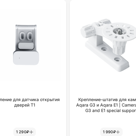
ление для датчика открытия
Крепление-штатив для ка
дверей Т1
Aqara G3 и Aqara E1 | Camer
G3 and E1 special suppor
1 290₽
1 990₽