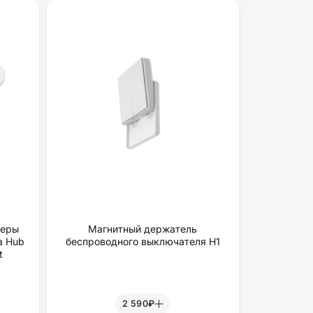
меры
Магнитный держатель
a Hub
беспроводного выключателя H1
t
2 590₽