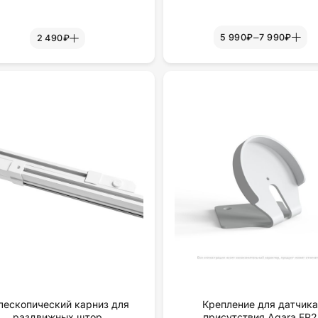
–
5 990₽
7 990₽
2 490₽
лескопический карниз для
Крепление для датчик
раздвижных штор
присутствия Aqara FP2