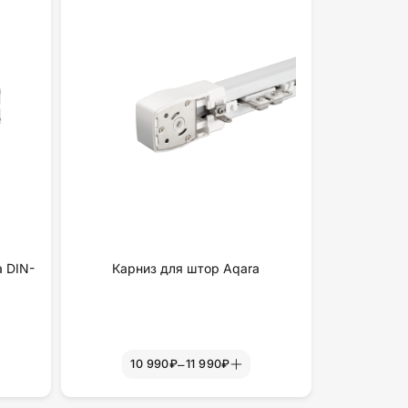
а DIN-
Карниз для штор Aqara
–
10 990₽
11 990₽