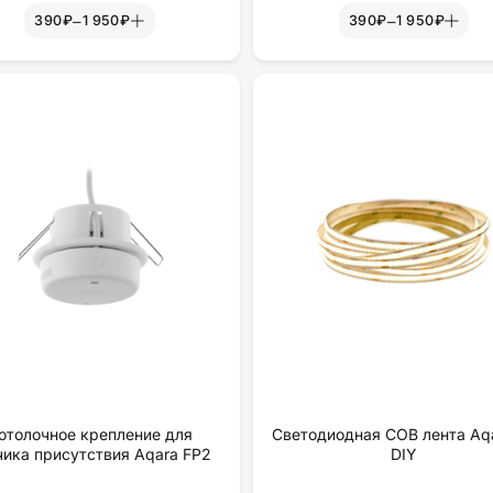
–
–
390₽
1 950₽
390₽
1 950₽
отолочное крепление для
Светодиодная COB лента Aqa
чика присутствия Aqara FP2
DIY